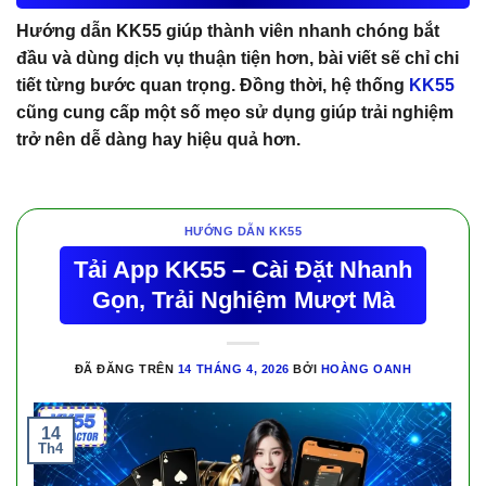
Hướng dẫn KK55
giúp thành viên nhanh chóng bắt
đầu và dùng dịch vụ thuận tiện hơn, bài viết sẽ chỉ chi
tiết từng bước quan trọng. Đồng thời, hệ thống
KK55
cũng cung cấp một số mẹo sử dụng giúp trải nghiệm
trở nên dễ dàng hay hiệu quả hơn.
HƯỚNG DẪN KK55
Tải App KK55 – Cài Đặt Nhanh
Gọn, Trải Nghiệm Mượt Mà
ĐÃ ĐĂNG TRÊN
14 THÁNG 4, 2026
BỞI
HOÀNG OANH
14
Th4