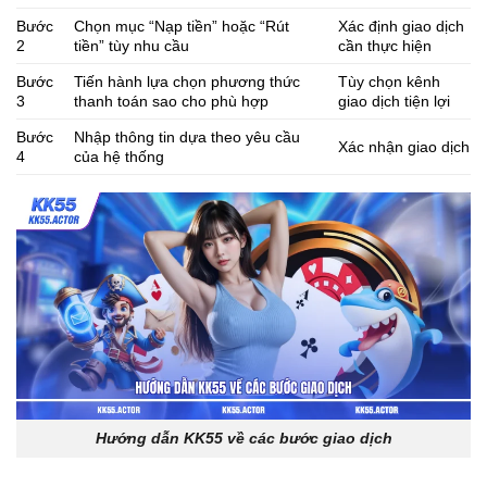
Bước
Chọn mục “Nạp tiền” hoặc “Rút
Xác định giao dịch
2
tiền” tùy nhu cầu
cần thực hiện
Bước
Tiến hành lựa chọn phương thức
Tùy chọn kênh
3
thanh toán sao cho phù hợp
giao dịch tiện lợi
Bước
Nhập thông tin dựa theo yêu cầu
Xác nhận giao dịch
4
của hệ thống
Hướng dẫn KK55 về các bước giao dịch