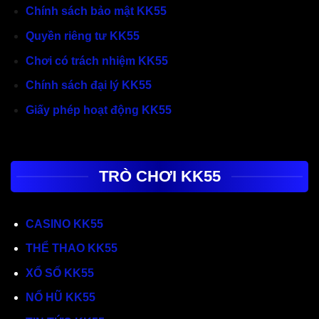
Chính sách bảo mật KK55
Quyền riêng tư KK55
Chơi có trách nhiệm KK55
Chính sách đại lý KK55
Giấy phép hoạt động KK55
TRÒ CHƠI KK55
CASINO KK55
THỂ THAO KK55
XỔ SỐ KK55
NỔ HŨ KK55