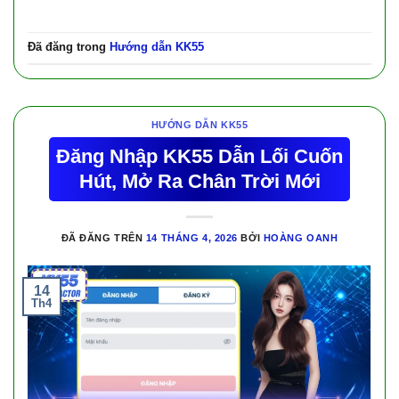
Đã đăng trong
Hướng dẫn KK55
HƯỚNG DẪN KK55
Đăng Nhập KK55 Dẫn Lối Cuốn
Hút, Mở Ra Chân Trời Mới
ĐÃ ĐĂNG TRÊN
14 THÁNG 4, 2026
BỞI
HOÀNG OANH
14
Th4