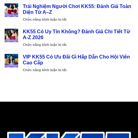
Toàn
Giá
Không?
Trải Nghiệm Người Chơi KK55: Đánh Giá Toàn
Độ
Giải
Diện Từ A–Z
Bảo
Đáp
ở
Chức năng bình luận bị tắt
Mật
Chi
Trải
KK55
Tiết
Nghiệm
–
KK55 Có Uy Tín Không? Đánh Giá Chi Tiết Từ
Từ
Người
Phân
A-Z 2026
A-
Chơi
Tích
Z
ở
Chức năng bình luận bị tắt
KK55:
Hệ
KK55
Đánh
Thống
Có
Giá
VIP KK55 Có Ưu Đãi Gì Hấp Dẫn Cho Hội Viên
An
Uy
Toàn
Cao Cấp
Toàn
Tín
Diện
ở
Chức năng bình luận bị tắt
Không?
Từ
VIP
Đánh
A–
KK55
Giá
Z
Có
Chi
Ưu
Tiết
Đãi
Từ
Gì
A-
Hấp
Z
Dẫn
2026
Cho
Hội
Viên
Cao
Cấp