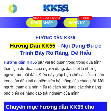
Chuyển
đến
nội
dung
ĐĂNG NHẬP
ĐĂNG KÝ
HƯỚNG DẪN KK55
Hướng Dẫn KK55
– Nội Dung Được
Trình Bày Rõ Ràng, Dễ Hiểu
Hướng dẫn KK55
giữ vai trò quan trọng trong quá trình
tham gia dự đoán của người dùng, đặc biệt là những
người mới bắt đầu. Điều này giúp hạn chế các lỗi cơ bản
trong lần đầu trải nghiệm trên hệ thống của chúng tôi. Mỗi
người tham gia nên hiểu rõ cách sử dụng các tính năng
phổ biến để nâng cao trải nghiệm của mình.
Chuyên mục hướng dẫn KK55 cho