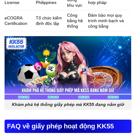
License
Philippines
hợp pháp
khu vực
Công
Đảm bảo mọi quy
eCOGRA
Tổ chức kiểm
bằng hệ
trình minh bạch và
Certification
định độc lập
thống
công bằng
Khám phá hệ thống giấy phép mà KK55 đang nắm giữ
FAQ về giấy phép hoạt động KK55