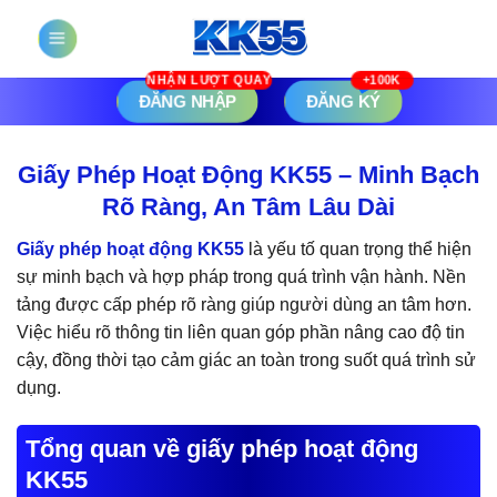
Chuyển
đến
nội
dung
ĐĂNG NHẬP
ĐĂNG KÝ
Giấy Phép Hoạt Động KK55 – Minh Bạch
Rõ Ràng, An Tâm Lâu Dài
Giấy phép hoạt động KK55
là yếu tố quan trọng thể hiện
sự minh bạch và hợp pháp trong quá trình vận hành. Nền
tảng được cấp phép rõ ràng giúp người dùng an tâm hơn.
Việc hiểu rõ thông tin liên quan góp phần nâng cao độ tin
cậy, đồng thời tạo cảm giác an toàn trong suốt quá trình sử
dụng.
Tổng quan về giấy phép hoạt động
KK55