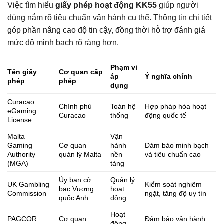
Việc tìm hiểu
giấy phép hoạt động KK55
giúp người
dùng nắm rõ tiêu chuẩn vận hành cụ thể. Thông tin chi tiết
góp phần nâng cao độ tin cậy, đồng thời hỗ trợ đánh giá
mức độ minh bạch rõ ràng hơn.
Phạm vi
Tên giấy
Cơ quan cấp
áp
Ý nghĩa chính
phép
phép
dụng
Curacao
Chính phủ
Toàn hệ
Hợp pháp hóa hoạt
eGaming
Curacao
thống
động quốc tế
License
Malta
Vận
Gaming
Cơ quan
hành
Đảm bảo minh bạch
Authority
quản lý Malta
nền
và tiêu chuẩn cao
(MGA)
tảng
Ủy ban cờ
Quản lý
UK Gambling
Kiểm soát nghiêm
bạc Vương
hoạt
Commission
ngặt, tăng độ uy tín
quốc Anh
động
Hoạt
PAGCOR
Cơ quan
Đảm bảo vận hành
động