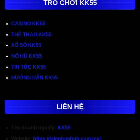
TRÒ CHƠI KK55
CASINO KK55
THỂ THAO KK55
XỔ SỐ KK55
NỔ HŨ KK55
TIN TỨC KK55
HƯỚNG DẪN KK55
LIÊN HỆ
Tên doanh nghiệp
:
KK55
Website
:
https://talentumhub.com.mx/